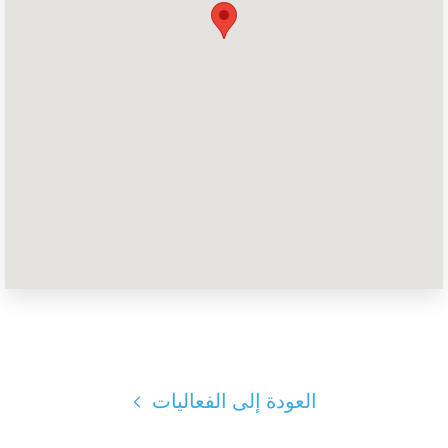
الصفحة الرئيسية
Shop
Take Back the Courts
العمل معنا
الصحافة
حفلتك
الإجراء
Vote
تبرع
العودة إلى الفعاليات