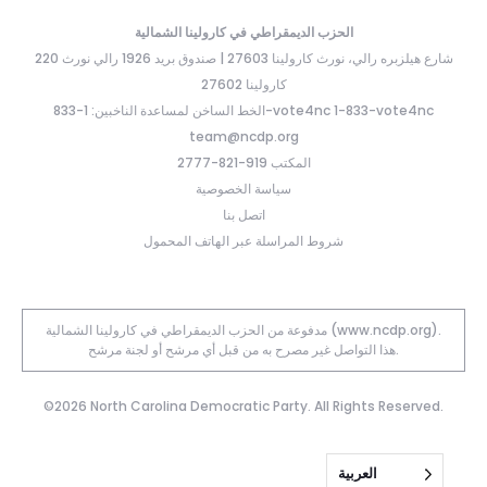
الحزب الديمقراطي في كارولينا الشمالية
220 شارع هيلزبره رالي، نورث كارولينا 27603 | صندوق بريد 1926 رالي نورث
كارولينا 27602
الخط الساخن لمساعدة الناخبين: 1-833-vote4nc 1-833-vote4nc
team@ncdp.org
المكتب 919-821-2777
سياسة الخصوصية
اتصل بنا
شروط المراسلة عبر الهاتف المحمول
مدفوعة من الحزب الديمقراطي في كارولينا الشمالية (www.ncdp.org).
هذا التواصل غير مصرح به من قبل أي مرشح أو لجنة مرشح.
©2026 North Carolina Democratic Party. All Rights Reserved.
العربية‏