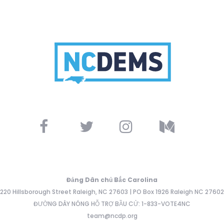
Đảng Dân chủ Bắc Carolina
220 Hillsborough Street Raleigh, NC 27603 | PO Box 1926 Raleigh NC 27602
ĐƯỜNG DÂY NÓNG HỖ TRỢ BẦU CỬ: 1-833-VOTE4NC
team@ncdp.org