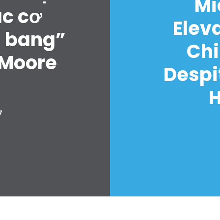
Mi
ác cơ
Elev
u bang”
Chi
 Moore
Despi
H
7