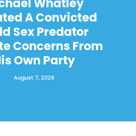
chael Whatley
ated A Convicted
ld Sex Predator
te Concerns From
is Own Party
August 7, 2026