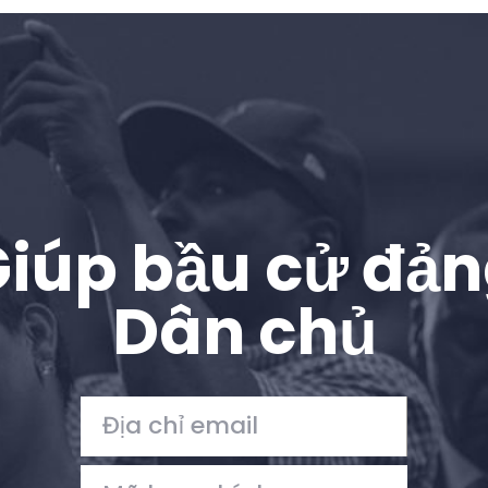
Trang chủ
Shop
Take Back the Courts
Làm việc với chúng tôi
Nhấn
Bữa tiệc của bạn
Hoạt động
iúp bầu cử đả
Vote
Quyên tặng
Dân chủ