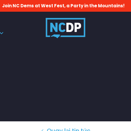
Join NC Dems at West Fest, a Party in the Mountains!
Quay lại tin tức