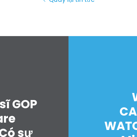
sĩ GOP
CA
are
WATC
“Có sự