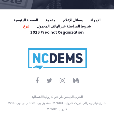
الإجراء
وسائل الإعلام
متطوع
الصفحة الرئيسية
شروط المراسلة عبر الهاتف المحمول
تبرع
2026 Precinct Organization
الحزب الديمقراطي في كارولينا الشمالية
220 شارع هيلزبره رالي، نورث كارولينا 27603 | صندوق بريد 1926 رالي نورث
كارولينا 27602