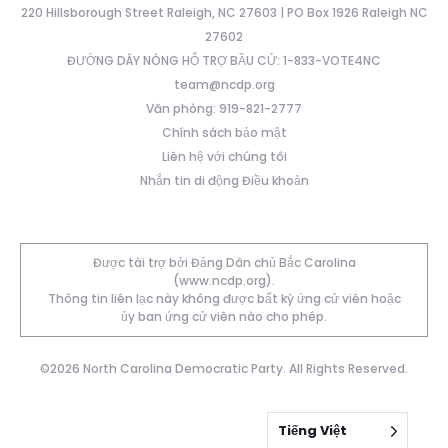
220 Hillsborough Street Raleigh, NC 27603 | PO Box 1926 Raleigh NC
27602
ĐƯỜNG DÂY NÓNG HỖ TRỢ BẦU CỬ: 1-833-VOTE4NC
team@ncdp.org
Văn phòng: 919-821-2777
Chính sách bảo mật
Liên hệ với chúng tôi
Nhắn tin di động Điều khoản
Được tài trợ bởi Đảng Dân chủ Bắc Carolina
(www.ncdp.org).
Thông tin liên lạc này không được bất kỳ ứng cử viên hoặc
ủy ban ứng cử viên nào cho phép.
©2026 North Carolina Democratic Party. All Rights Reserved.
Tiếng Việt