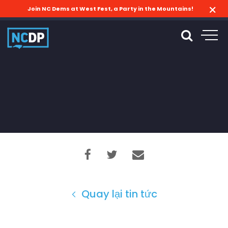
Join NC Dems at West Fest, a Party in the Mountains!
Quay lại tin tức