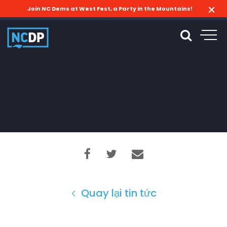
Join NC Dems at West Fest, a Party in the Mountains!
Quay lại tin tức