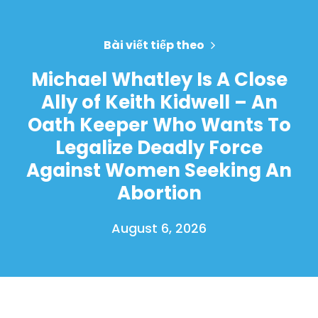
Bài viết tiếp theo
Michael Whatley Is A Close
Ally of Keith Kidwell – An
Oath Keeper Who Wants To
Legalize Deadly Force
Against Women Seeking An
Abortion
August 6, 2026
Trang chủ
Shop
Take Back the Courts