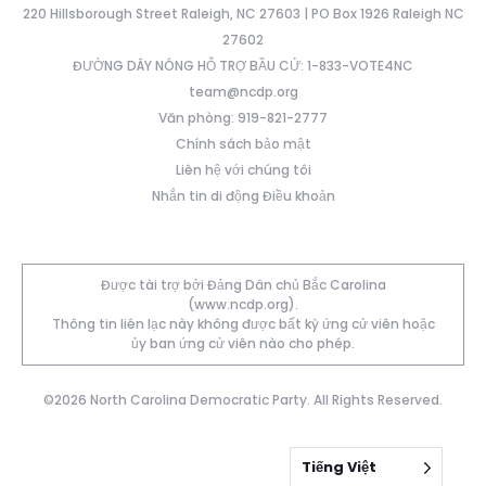
220 Hillsborough Street Raleigh, NC 27603 | PO Box 1926 Raleigh NC
27602
ĐƯỜNG DÂY NÓNG HỖ TRỢ BẦU CỬ: 1-833-VOTE4NC
team@ncdp.org
Văn phòng: 919-821-2777
Chính sách bảo mật
Liên hệ với chúng tôi
Nhắn tin di động Điều khoản
Được tài trợ bởi Đảng Dân chủ Bắc Carolina
(www.ncdp.org).
Thông tin liên lạc này không được bất kỳ ứng cử viên hoặc
ủy ban ứng cử viên nào cho phép.
©2026 North Carolina Democratic Party. All Rights Reserved.
Tiếng Việt