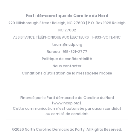
Parti démocratique de Caroline du Nord
220 Hillsborough Street Raleigh, NC 27603 | P.O. Box 1926 Raleigh
NC 27602
ASSISTANCE TÉLÉPHONIQUE AUX ÉLECTEURS : 1-833-VOTE4NC
team@ncdp.org
Bureau : 919-821-2777
Politique de confidentialité
Nous contacter
Conditions d'utilisation de la messagerie mobile
Financé par le Parti démocrate de Caroline du Nord
(www.ncdp.org).
Cette communication n'est autorisée par aucun candidat
ou comité de candidat.
©2026 North Carolina Democratic Party. All Rights Reserved.