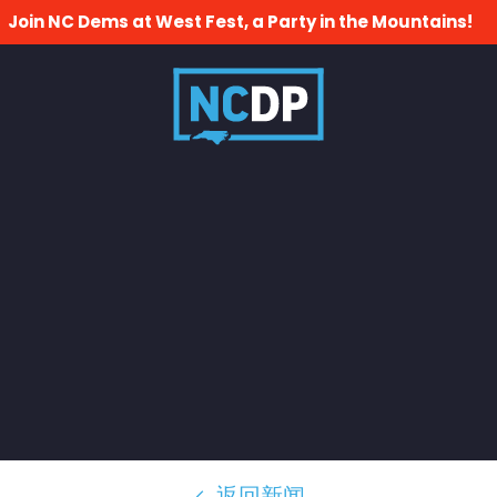
Join NC Dems at West Fest, a Party in the Mountains!
返回新闻