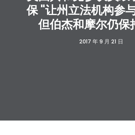
保 "让州立法机构参
但伯杰和摩尔仍保
2017 年 9 月 21 日