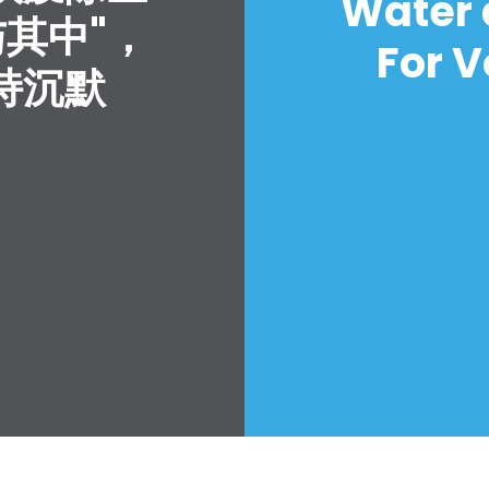
Water 
与其中"，
For V
持沉默