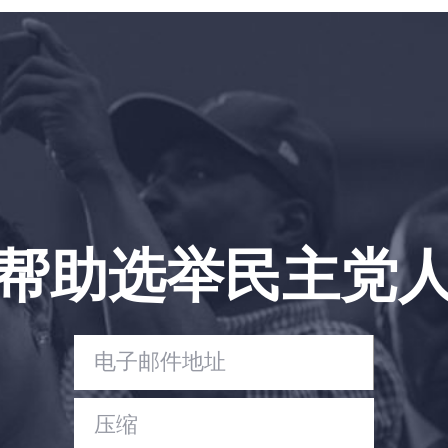
首页
Shop
Take Back the Courts
与我们合作
新闻
您的派对
行动
Vote
帮助选举民主党
捐赠