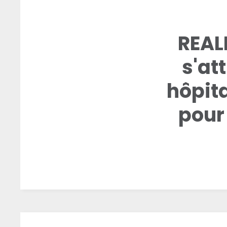
REALI
s'at
hôpita
pour