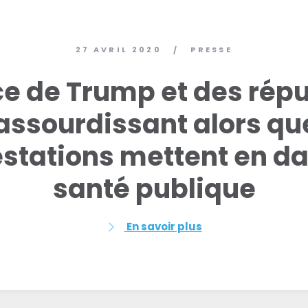
27 AVRIL 2020
PRESSE
/
ce de Trump et des rép
assourdissant alors qu
stations mettent en da
santé publique
En savoir plus
Accueil
Shop
Take Back the Courts