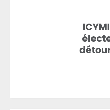
ICYMI
élect
détour