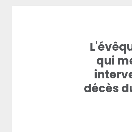
L'évêqu
qui m
interv
décès d