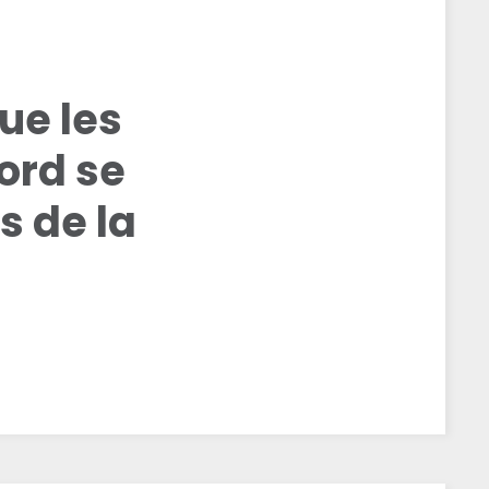
ue les
ord se
s de la
s