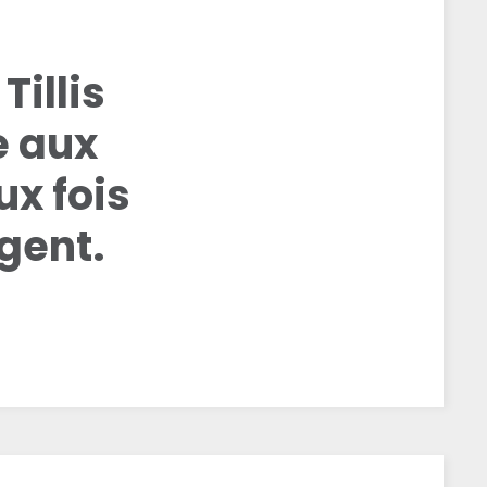
Tillis
e aux
ux fois
gent.