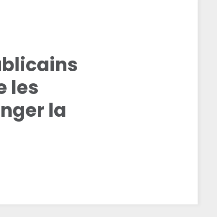
ublicains
e les
nger la