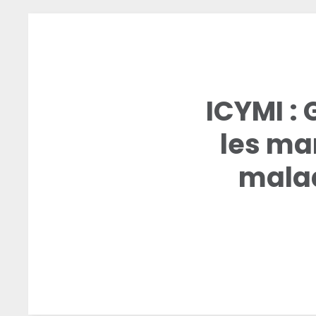
ICYMI : 
les ma
malad