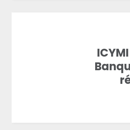
ICYMI 
Banque
r