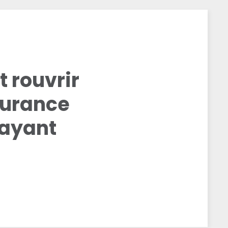
t rouvrir
surance
 ayant