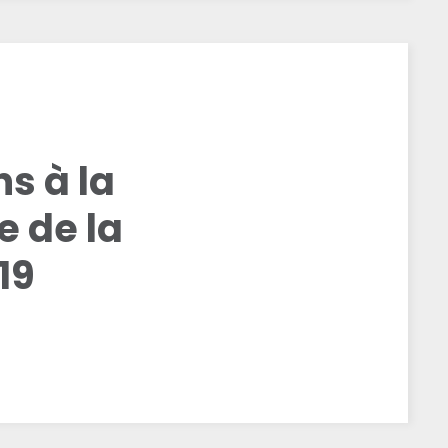
ns à la
e de la
19