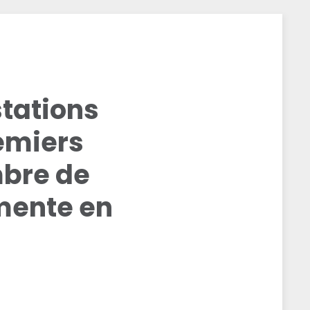
stations
emiers
mbre de
mente en