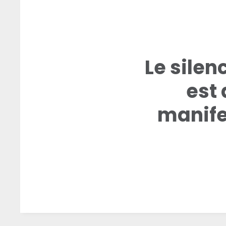
Le silen
est 
manife