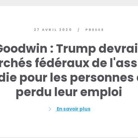
Travailler avec nous
Presse
Votre fête
Action
27 AVRIL 2020
PRESSE
/
Vote
Faire un don
Goodwin : Trump devrai
rchés fédéraux de l'as
ie pour les personnes
perdu leur emploi
En savoir plus