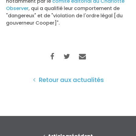
notamment par le
comité éditorial du Charlotte
Observer
, qui a qualifié leur comportement de
"dangereux" et de "violation de l'ordre légal [du
gouverneur Cooper]".
Retour aux actualités
Accueil
Shop
Take Back the Courts
Travailler avec nous
Presse
Votre fête