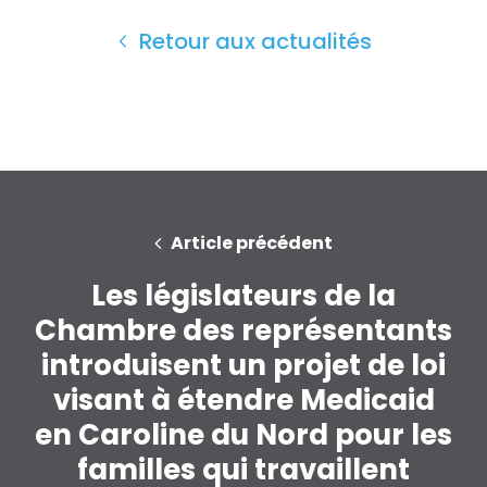
Retour aux actualités
Accueil
Article précédent
Shop
Take Back the Courts
Les législateurs de la
Travailler avec nous
Chambre des représentants
Presse
introduisent un projet de loi
Votre fête
Action
visant à étendre Medicaid
Vote
en Caroline du Nord pour les
Faire un don
familles qui travaillent