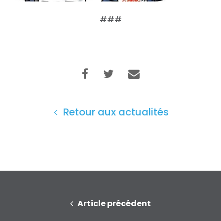
###
Accueil
Shop
Take Back the Courts
Travailler avec nous
Presse
Votre fête
Retour aux actualités
Action
Vote
Faire un don
Article précédent