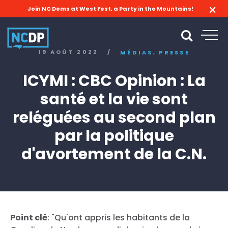
Join NC Dems at West Fest, a Party in the Mountains!
,
19 AOÛT 2022
/
MÉDIAS
PRESSE
ICYMI : CBC Opinion : La
santé et la vie sont
reléguées au second plan
par la politique
d'avortement de la C.N.
Point clé
: "Qu'ont appris les habitants de la