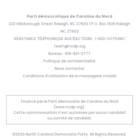
Parti démocratique de Caroline du Nord
220 Hillsborough Street Raleigh, NC 27603 | P.O. Box 1926 Raleigh
NC 27602
ASSISTANCE TÉLÉPHONIQUE AUX ÉLECTEURS : 1-833-VOTE4NC
team@ncdp.org
Bureau : 919-821-2777
Politique de confidentialité
Nous contacter
Conditions d'utilisation de la messagerie mobile
Financé par le Parti démocrate de Caroline du Nord
(www.ncdp.org).
Cette communication n'est autorisée par aucun candidat
ou comité de candidat.
©2026 North Carolina Democratic Party. All Rights Reserved.