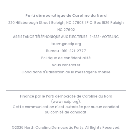
Parti démocratique de Caroline du Nord
220 Hillsborough Street Raleigh, NC 27603 | P.O. Box 1926 Raleigh
NC 27602
ASSISTANCE TÉLÉPHONIQUE AUX ÉLECTEURS : 1-833-VOTE4NC
team@ncdp.org
Bureau : 919-821-2777
Politique de confidentialité
Nous contacter
Conditions d'utilisation de la messagerie mobile
Financé par le Parti démocrate de Caroline du Nord
(www.ncdp.org).
Cette communication n'est autorisée par aucun candidat
ou comité de candidat.
©2026 North Carolina Democratic Party. All Rights Reserved.