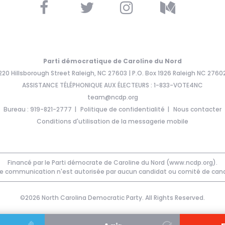
Parti démocratique de Caroline du Nord
220 Hillsborough Street Raleigh, NC 27603 | P.O. Box 1926 Raleigh NC 2760
ASSISTANCE TÉLÉPHONIQUE AUX ÉLECTEURS : 1-833-VOTE4NC
team@ncdp.org
Bureau : 919-821-2777
Politique de confidentialité
Nous contacter
Conditions d'utilisation de la messagerie mobile
Financé par le Parti démocrate de Caroline du Nord (www.ncdp.org).
e communication n'est autorisée par aucun candidat ou comité de cand
©2026 North Carolina Democratic Party. All Rights Reserved.