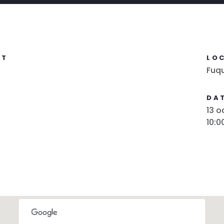
NT
LO
Fuq
DAT
13 o
10:0