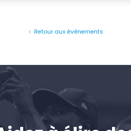
Retour aux événements
Accueil
Shop
Take Back the Courts
Travailler avec nous
Presse
Votre fête
Action
Vote
Faire un don