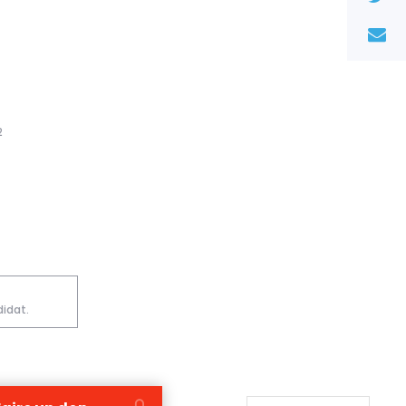
2
idat.