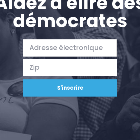
Aidez à élire de
démocrates