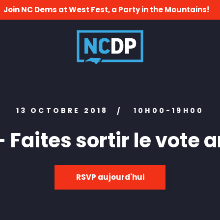
Join NC Dems at West Fest, a Party in the Mountains!
13 OCTOBRE 2018
10H00-19H00
/
 Faites sortir le vote 
RSVP aujourd'hui