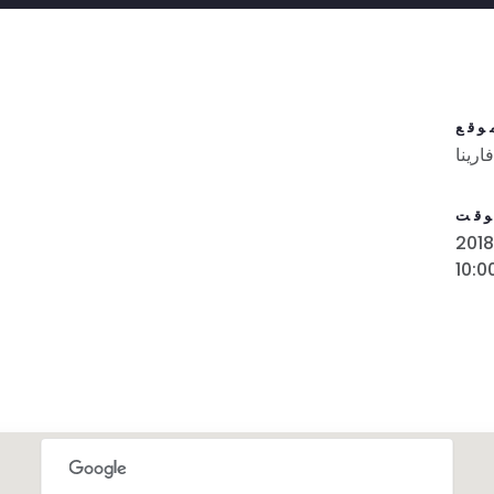
وقع
رينا
وقت