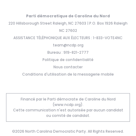
Parti démocratique de Caroline du Nord
220 Hillsborough Street Raleigh, NC 27603 | P.O. Box 1926 Raleigh
NC 27602
ASSISTANCE TÉLÉPHONIQUE AUX ÉLECTEURS : 1-833-VOTE4NC
team@ncdp.org
Bureau : 919-821-2777
Politique de confidentialité
Nous contacter
Conditions d'utilisation de la messagerie mobile
Financé par le Parti démocrate de Caroline du Nord
(www.ncdp.org).
Cette communication n'est autorisée par aucun candidat
ou comité de candidat.
©2026 North Carolina Democratic Party. All Rights Reserved.