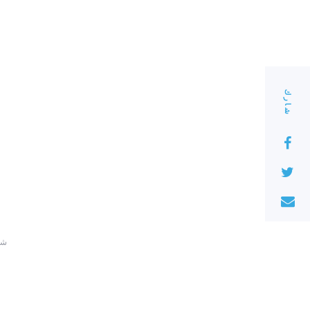
شارك
220 ش