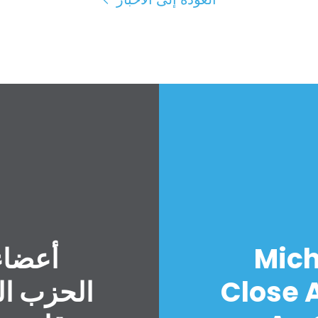
Mich
أعضاء
Close A
الحزب ال