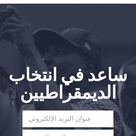
الصفحة الرئيسية
Shop
Take Back the Courts
العمل معنا
الصحافة
حفلتك
الإجراء
ساعد في انتخاب
Vote
تبرع
الديمقراطيين