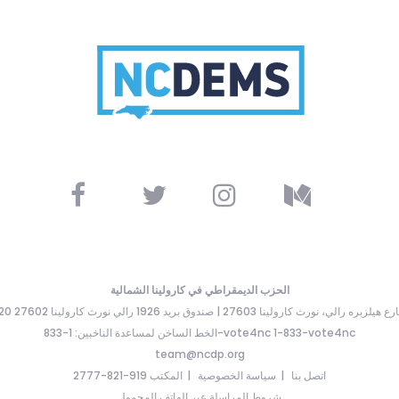
الحزب الديمقراطي في كارولينا الشمالية
ارع هيلزبره رالي، نورث كارولينا 27603 | صندوق بريد 1926 رالي نورث كارولينا 27602
الخط الساخن لمساعدة الناخبين: 1-833-vote4nc 1-833-vote4nc
team@ncdp.org
اتصل بنا
سياسة الخصوصية
المكتب 919-821-2777
شروط المراسلة عبر الهاتف المحمول