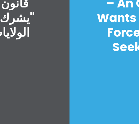
– An
قانون 
Wants 
"يشرك ا
Forc
الولايا
Seek