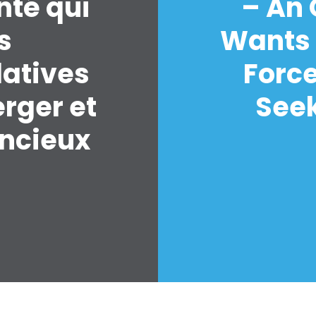
nté qui
– An
s
Wants 
latives
Forc
erger et
Seek
encieux