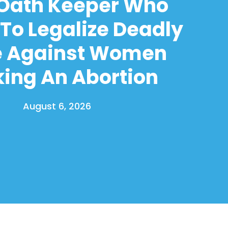
 Oath Keeper Who
To Legalize Deadly
e Against Women
ing An Abortion
August 6, 2026