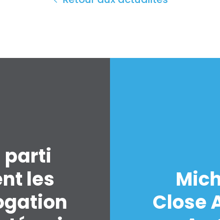
 parti
nt les
Mich
ogation
Close A