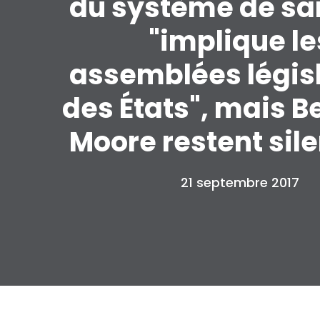
du système de sa
"implique le
assemblées légis
des États", mais B
Moore restent sil
21 septembre 2017