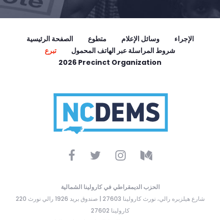
الإجراء
وسائل الإعلام
متطوع
الصفحة الرئيسية
شروط المراسلة عبر الهاتف المحمول
تبرع
2026 Precinct Organization
الحزب الديمقراطي في كارولينا الشمالية
220 شارع هيلزبره رالي، نورث كارولينا 27603 | صندوق بريد 1926 رالي نورث
كارولينا 27602