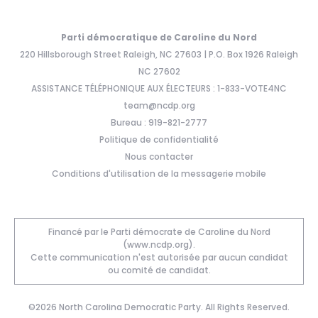
Parti démocratique de Caroline du Nord
220 Hillsborough Street Raleigh, NC 27603 | P.O. Box 1926 Raleigh
NC 27602
ASSISTANCE TÉLÉPHONIQUE AUX ÉLECTEURS : 1-833-VOTE4NC
team@ncdp.org
Bureau : 919-821-2777
Politique de confidentialité
Nous contacter
Conditions d'utilisation de la messagerie mobile
Financé par le Parti démocrate de Caroline du Nord
(www.ncdp.org).
Cette communication n'est autorisée par aucun candidat
ou comité de candidat.
©2026 North Carolina Democratic Party. All Rights Reserved.