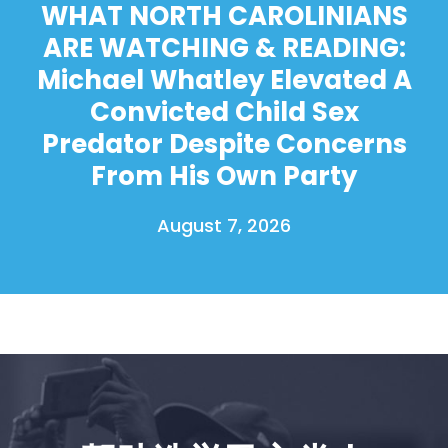
WHAT NORTH CAROLINIANS
ARE WATCHING & READING:
Michael Whatley Elevated A
Convicted Child Sex
Predator Despite Concerns
From His Own Party
August 7, 2026
首页
Shop
Take Back the Courts
与我们合作
新闻
您的派对
行动