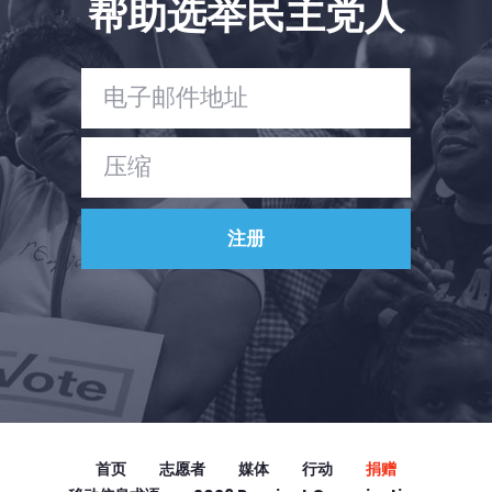
帮助选举民主党人
Vote
捐赠
首页
志愿者
媒体
行动
捐赠