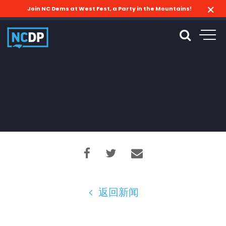
Join NC Dems at West Fest, a Party in the Mountains!
返回新闻