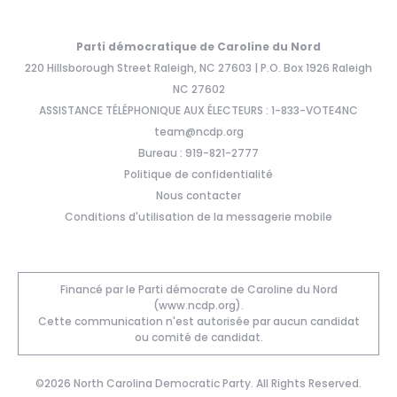
Parti démocratique de Caroline du Nord
220 Hillsborough Street Raleigh, NC 27603 | P.O. Box 1926 Raleigh
NC 27602
ASSISTANCE TÉLÉPHONIQUE AUX ÉLECTEURS : 1-833-VOTE4NC
team@ncdp.org
Bureau : 919-821-2777
Politique de confidentialité
Nous contacter
Conditions d'utilisation de la messagerie mobile
Financé par le Parti démocrate de Caroline du Nord
(www.ncdp.org).
Cette communication n'est autorisée par aucun candidat
ou comité de candidat.
©2026 North Carolina Democratic Party. All Rights Reserved.