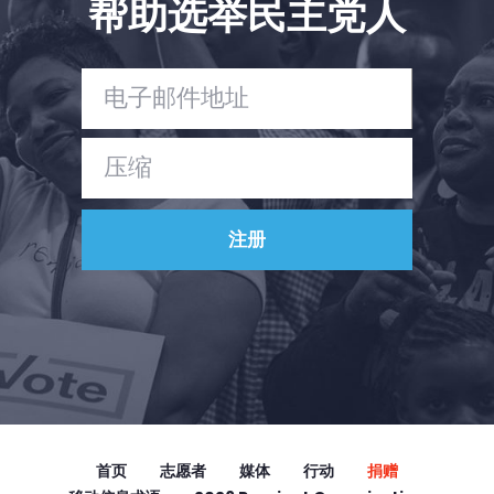
帮助选举民主党人
Vote
捐赠
首页
志愿者
媒体
行动
捐赠