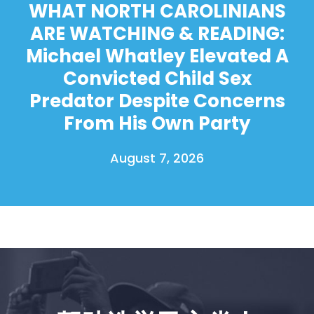
WHAT NORTH CAROLINIANS
ARE WATCHING & READING:
Michael Whatley Elevated A
Convicted Child Sex
Predator Despite Concerns
From His Own Party
August 7, 2026
首页
Shop
Take Back the Courts
与我们合作
新闻
您的派对
行动