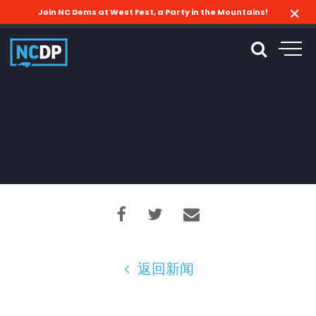
Join NC Dems at West Fest, a Party in the Mountains!
返回新闻