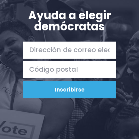
Ayuda a elegir
demócratas
Inicio
Shop
Take Back the Courts
Trabaja con nosotros
Pulse
Su fiesta
Acción
Vote
Donar