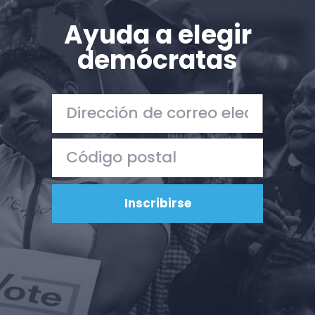
Ayuda a elegir
demócratas
Inicio
Shop
Take Back the Courts
Trabaja con nosotros
Pulse
Su fiesta
Acción
Vote
Donar