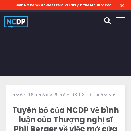
Join NC Dems at West Fest, a Party in the Mountains!
NGÀY 15 THÁNG 5 NĂM 2020
BÁO CHÍ
/
Tuyên bố của NCDP về bình
luận của Thượng nghị sĩ
Phil Berger về việc mở cửa