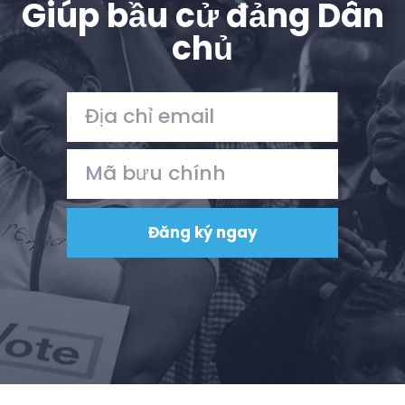
Giúp bầu cử đảng Dân
chủ
Trang chủ
Shop
Take Back the Courts
Làm việc với chúng tôi
Nhấn
Bữa tiệc của bạn
Hoạt động
Vote
Quyên tặng