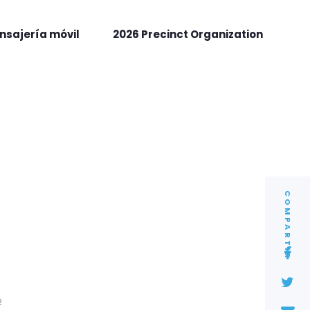
nsajería móvil
2026 Precinct Organization
COMPARTIR
2