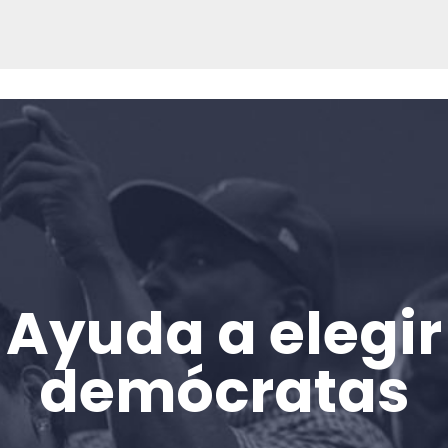
Ayuda a elegir
Inicio
Shop
demócratas
Take Back the Courts
Trabaja con nosotros
Pulse
Su fiesta