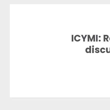
ICYMI: 
disc