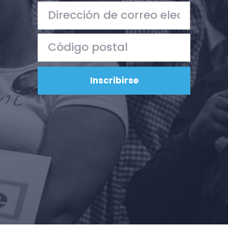
Acción
Vote
Donar