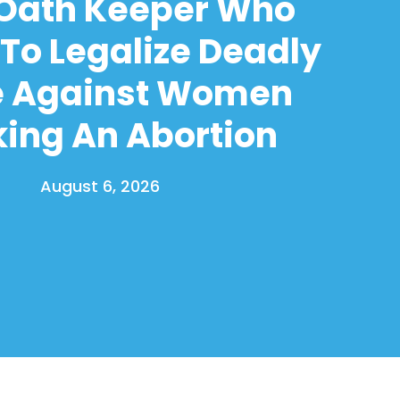
 Oath Keeper Who
To Legalize Deadly
e Against Women
ing An Abortion
August 6, 2026