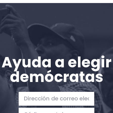
Inicio
Shop
Take Back the Courts
Trabaja con nosotros
Pulse
Su fiesta
Acción
Ayuda a elegir
Vote
Donar
demócratas