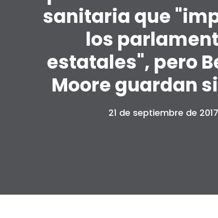
sanitaria que "imp
los parlamen
estatales", pero B
Moore guardan si
21 de septiembre de 201