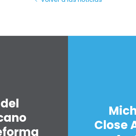
 del
Mich
icano
Close A
eforma