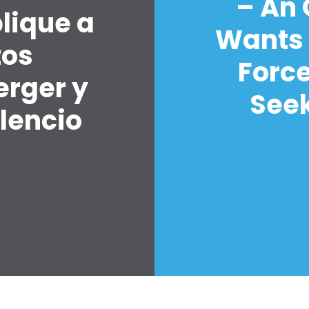
– An
lique a
Wants 
tos
Forc
erger y
Seek
lencio
7