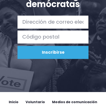
demócratas
Acción
Vote
Donar
Inicio
Voluntario
Medios de comunicación