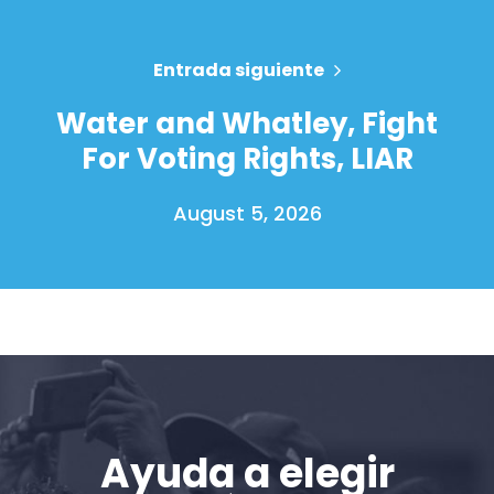
Entrada siguiente
Water and Whatley, Fight
For Voting Rights, LIAR
August 5, 2026
Inicio
Shop
Take Back the Courts
Trabaja con nosotros
Ayuda a elegir
Pulse
Su fiesta