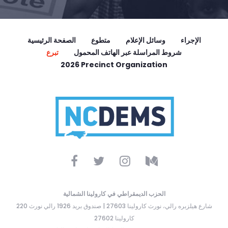
الإجراء
وسائل الإعلام
متطوع
الصفحة الرئيسية
شروط المراسلة عبر الهاتف المحمول
تبرع
2026 Precinct Organization
الحزب الديمقراطي في كارولينا الشمالية
220 شارع هيلزبره رالي، نورث كارولينا 27603 | صندوق بريد 1926 رالي نورث
كارولينا 27602