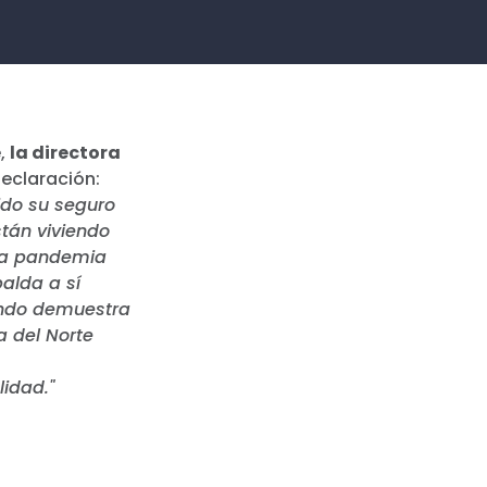
e,
la directora
declaración:
ido su seguro
stán viviendo
 la pandemia
alda a sí
endo demuestra
a del Norte
lidad."