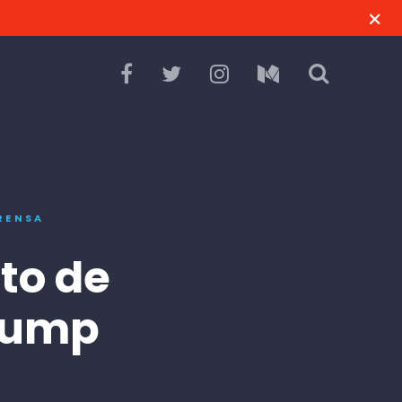
RENSA
to de
rump