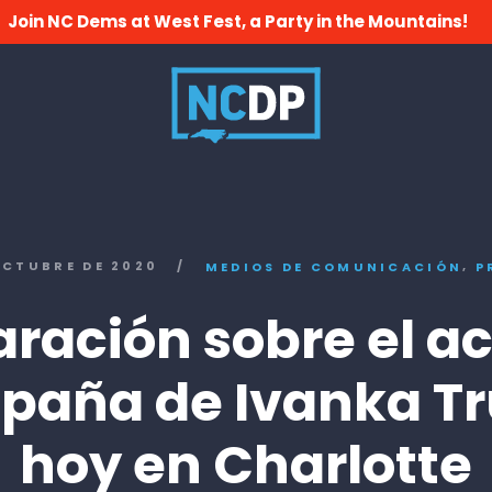
Join NC Dems at West Fest, a Party in the Mountains!
,
OCTUBRE DE 2020
/
MEDIOS DE COMUNICACIÓN
P
aración sobre el ac
paña de Ivanka T
hoy en Charlotte