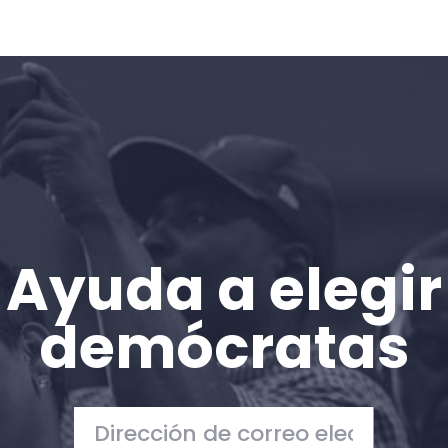
Vote
Donar
Ayuda a elegir
demócratas