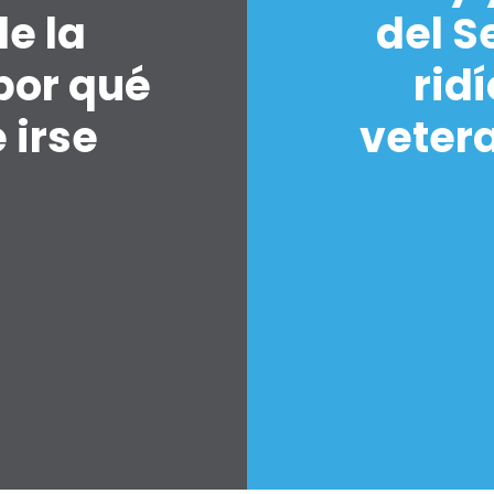
de la
del 
por qué
rid
 irse
vetera
Inicio
Shop
Take Back the Courts
Trabaja con nosotros
Pulse
Su fiesta
Acción