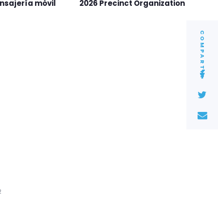
nsajería móvil
2026 Precinct Organization
COMPARTIR
2