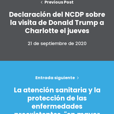
Previous Post
Declaración del NCDP sobre
la visita de Donald Trump a
Charlotte el jueves
21 de septiembre de 2020
Entrada siguiente
Inicio
Shop
La atención sanitaria y la
Take Back the Courts
protección de las
Trabaja con nosotros
Pulse
enfermedades
Su fiesta