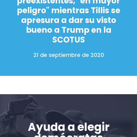
preexistentes, "en mayor
Acción
peligro" mientras Tillis se
Vote
apresura a dar su visto
Donar
bueno a Trump en la
SCOTUS
21 de septiembre de 2020
Ayuda a elegir