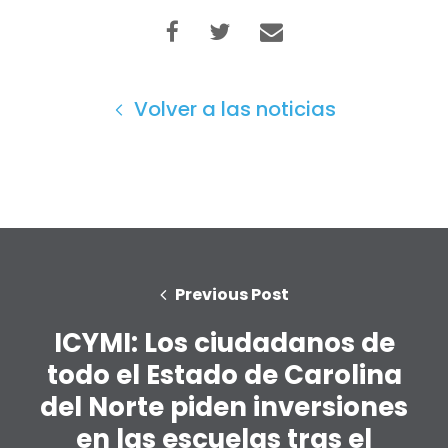
Inicio
Shop
Take Back the Courts
Trabaja con nosotros
Volver a las noticias
Pulse
Su fiesta
Acción
Vote
Donar
Previous Post
ICYMI: Los ciudadanos de
todo el Estado de Carolina
del Norte piden inversiones
en las escuelas tras el