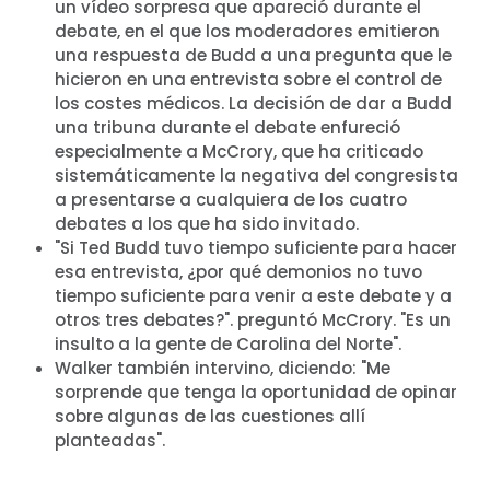
un vídeo sorpresa que apareció durante el
debate, en el que los moderadores emitieron
una respuesta de Budd a una pregunta que le
hicieron en una entrevista sobre el control de
los costes médicos. La decisión de dar a Budd
una tribuna durante el debate enfureció
especialmente a McCrory, que ha criticado
sistemáticamente la negativa del congresista
a presentarse a cualquiera de los cuatro
debates a los que ha sido invitado.
Inicio
"Si Ted Budd tuvo tiempo suficiente para hacer
esa entrevista, ¿por qué demonios no tuvo
Shop
tiempo suficiente para venir a este debate y a
Take Back the Courts
otros tres debates?". preguntó McCrory. "Es un
Trabaja con nosotros
insulto a la gente de Carolina del Norte".
Pulse
Walker también intervino, diciendo: "Me
Su fiesta
sorprende que tenga la oportunidad de opinar
Acción
sobre algunas de las cuestiones allí
Vote
planteadas".
Donar