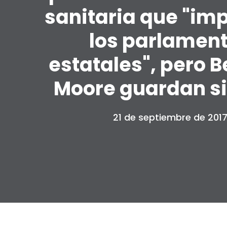
sanitaria que "imp
los parlamen
estatales", pero B
Moore guardan si
21 de septiembre de 201