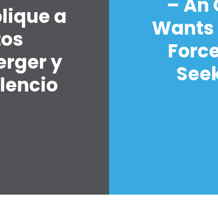
– An
lique a
Wants 
tos
Forc
erger y
Seek
lencio
7