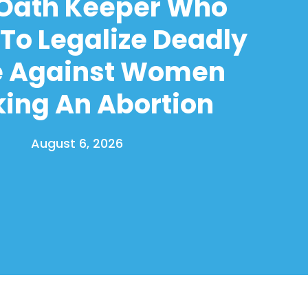
 Oath Keeper Who
To Legalize Deadly
e Against Women
ing An Abortion
August 6, 2026