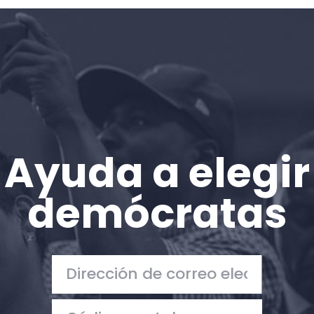
Inicio
Shop
Take Back the Courts
Trabaja con nosotros
Pulse
Su fiesta
Acción
Ayuda a elegir
Vote
Donar
demócratas