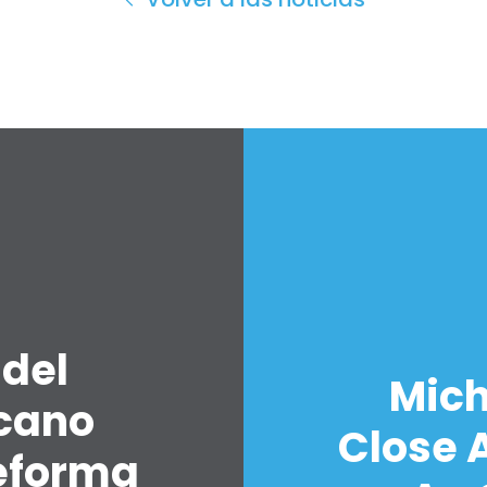
 del
Mich
icano
Close A
eforma