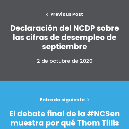
Inicio
Previous Post
Shop
Take Back the Courts
Declaración del NCDP sobre
Trabaja con nosotros
las cifras de desempleo de
Pulse
Su fiesta
septiembre
Acción
Vote
2 de octubre de 2020
Donar
Entrada siguiente
El debate final de la #NCSen
muestra por qué Thom Tillis