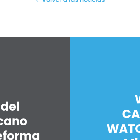
 del
CA
icano
WATC
eforma