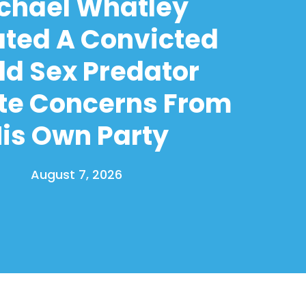
chael Whatley
ated A Convicted
ld Sex Predator
te Concerns From
is Own Party
August 7, 2026