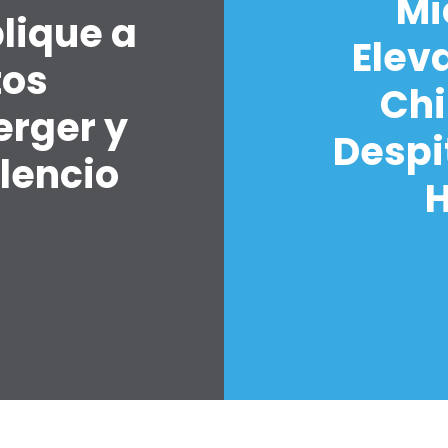
Mi
lique a
Elev
tos
Chi
erger y
Despi
lencio
H
7