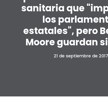
sanitaria que "imp
los parlamen
estatales", pero B
Moore guardan si
21 de septiembre de 201