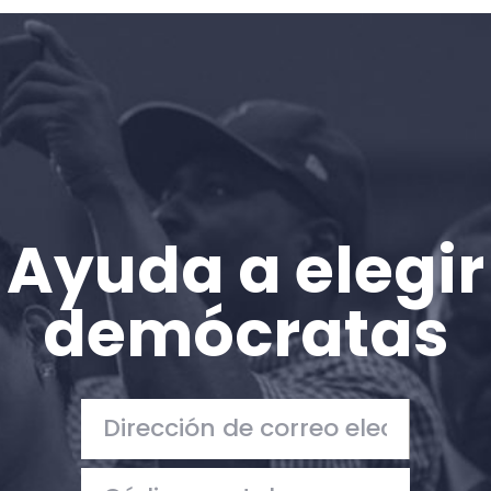
Inicio
Shop
Take Back the Courts
Trabaja con nosotros
Pulse
Su fiesta
Acción
Ayuda a elegir
Vote
Donar
demócratas