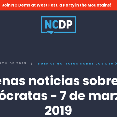
Join NC Dems at West Fest, a Party in the Mountains!
RZO DE 2019
/
BUENAS NOTICIAS SOBRE LOS DEM
nas noticias sobre
cratas - 7 de mar
2019