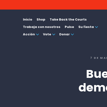
Inicio
Shop
Take Back the Courts
Trabaja con nosotros
Pulse
Su fiesta
Acción
Vote
Donar
7 DE MA
Bue
demó