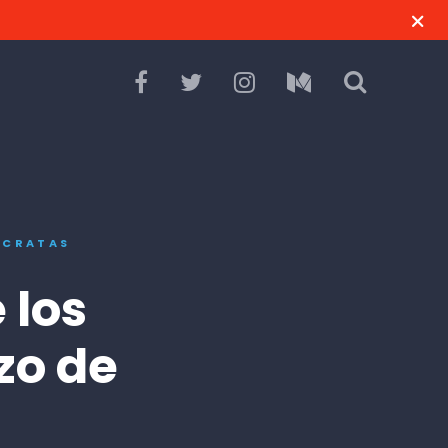
ÓCRATAS
 los
zo de