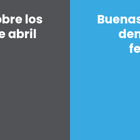
bre los
Buenas
Inicio
 abril
dem
Shop
Take Back the Courts
f
Trabaja con nosotros
Pulse
Su fiesta
Acción
Vote
Donar