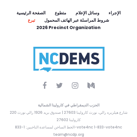
الإجراء
وسائل الإعلام
متطوع
الصفحة الرئيسية
شروط المراسلة عبر الهاتف المحمول
تبرع
2026 Precinct Organization
الحزب الديمقراطي في كارولينا الشمالية
220 شارع هيلزبره رالي، نورث كارولينا 27603 | صندوق بريد 1926 رالي نورث
كارولينا 27602
الخط الساخن لمساعدة الناخبين: 1-833-vote4nc 1-833-vote4nc
team@ncdp.org