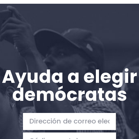
Inicio
Shop
Take Back the Courts
Trabaja con nosotros
Pulse
Su fiesta
Acción
Ayuda a elegir
Vote
Donar
demócratas