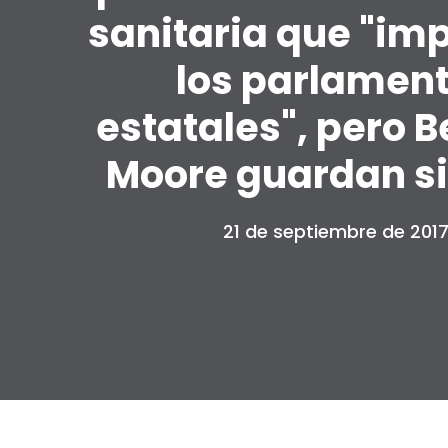
sanitaria que "imp
los parlamen
estatales", pero B
Moore guardan si
21 de septiembre de 201