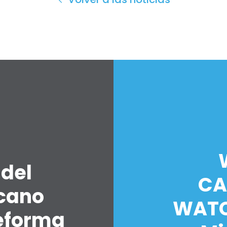
 del
CA
icano
WATC
eforma