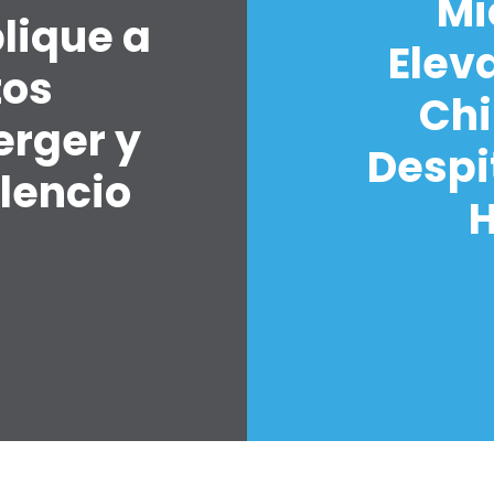
Mi
lique a
Elev
tos
Chi
erger y
Despi
lencio
H
7