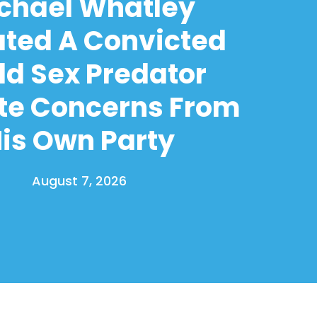
chael Whatley
ated A Convicted
ld Sex Predator
te Concerns From
is Own Party
August 7, 2026