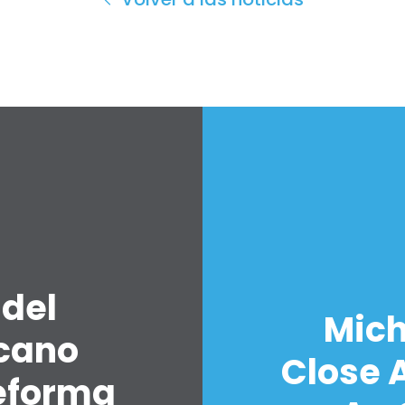
 del
Mich
icano
Close A
eforma