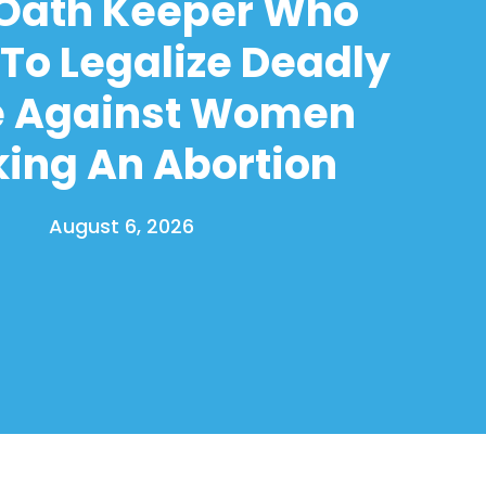
 Oath Keeper Who
To Legalize Deadly
e Against Women
ing An Abortion
August 6, 2026