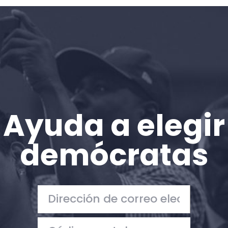
Inicio
Shop
Take Back the Courts
Trabaja con nosotros
Pulse
Su fiesta
Acción
Ayuda a elegir
Vote
Donar
demócratas