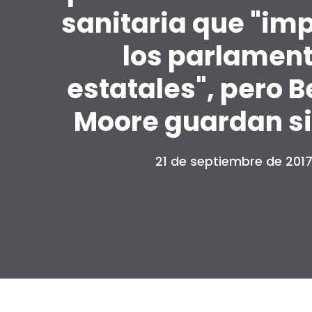
sanitaria que "imp
los parlamen
estatales", pero B
Moore guardan si
21 de septiembre de 201