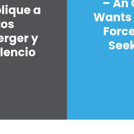
– An
lique a
Wants 
tos
Forc
erger y
Seek
lencio
7