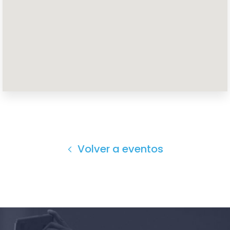
Inicio
Shop
Take Back the Courts
Trabaja con nosotros
Pulse
Su fiesta
Acción
Volver a eventos
Vote
Donar