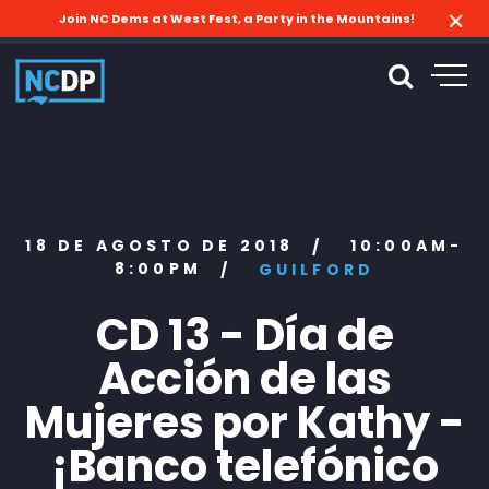
Join NC Dems at West Fest, a Party in the Mountains!
18 DE AGOSTO DE 2018
10:00AM-
/
8:00PM
/
GUILFORD
CD 13 - Día de
Acción de las
Mujeres por Kathy -
¡Banco telefónico