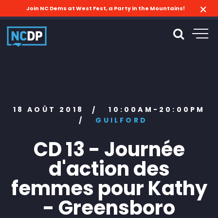
Join NC Dems at West Fest, a Party in the Mountains!
18 AOÛT 2018
10:00AM-20:00PM
/
/
GUILFORD
CD 13 - Journée
d'action des
femmes pour Kathy
- Greensboro