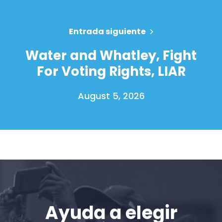
Entrada siguiente
Water and Whatley, Fight
For Voting Rights, LIAR
August 5, 2026
Inicio
Shop
Take Back the Courts
Trabaja con nosotros
Ayuda a elegir
Pulse
Su fiesta