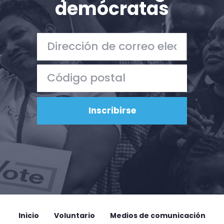
demócratas
Acción
Vote
Donar
Inicio
Voluntario
Medios de comunicación