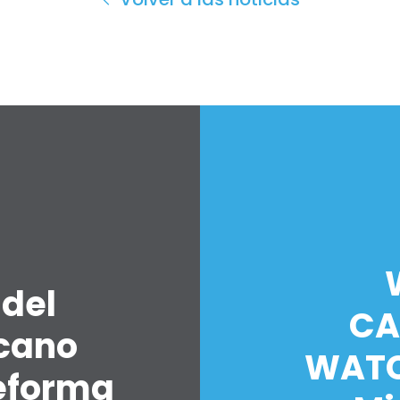
 del
CA
icano
WATC
eforma