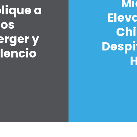
Mi
lique a
Elev
tos
Chi
erger y
Despi
lencio
H
7