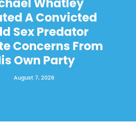
chael Whatley
ated A Convicted
ld Sex Predator
te Concerns From
is Own Party
August 7, 2026