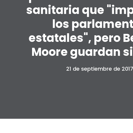
sanitaria que "imp
los parlamen
estatales", pero B
Moore guardan si
21 de septiembre de 201