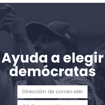
Inicio
Shop
Take Back the Courts
Trabaja con nosotros
Pulse
Su fiesta
Acción
Ayuda a elegir
Vote
Donar
demócratas