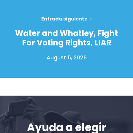
Entrada siguiente
Water and Whatley, Fight
For Voting Rights, LIAR
August 5, 2026
Inicio
Shop
Take Back the Courts
Trabaja con nosotros
Ayuda a elegir
Pulse
Su fiesta