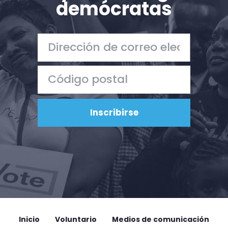
demócratas
Acción
Vote
Donar
Inicio
Voluntario
Medios de comunicación