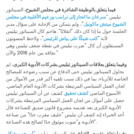
فيما يتعلق بالوظيفة الشاغرة في مجلس الشيوخ،
السيناتور
تيليس
"سرعان ما انحاز إلى ترامب وزعيم الأغلبية في مجلس
الشيوخ ميتش ماكونيل
"، ولم يتمكن من الإجابة على سؤال مدير
الجلسة حول ما إذا كان ذلك "انقلابًا". هاجم كال السيناتور تيليس
لأنه "
كتب شيكًا على بياض للرئيس
"، ولاحظ المصوتون
المستقلون أن كال "ضرب تيليس في نقطة ضعف تيليس وهي
نفاقه بين عام 2016 والآن."
وفيما يتعلق بعلاقات السيناتور تيليس بشركات الأدوية الكبرى،
لم
يحاول السيناتور تيليس حتى الدفاع عن سبب رضوخه للمصالح
الخاصة للأثرياء، بما في ذلك سبب تلقيه أكبر قدر من الأموال من
لجان العمل السياسي المرتبطة بشركات الأدوية العام الماضي.
الأسبوع الماضي
كشف تحقيق
كشف عن أن السيناتور تيليس
حصل على أموال من لجان العمل السياسي المرتبطة بشركات
الأدوية الكبرى بعد تقديمه مشروع قانون صديق للصناعة قال
أحد الخبراء إنه كشف أن تيليس "حليف مقرب جدًا" من صناعة
الأدوية و"صوت موثوق جدًا لصالح هذه الصناعة".
وفيما يتعلق بتفويض القناع،
فإن السيناتور تيليس "
لم يجب بشكل