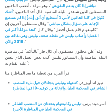
مباشر إذا كان يدعم التفويض
"، وهو موقف أغضب الناخبين
المستقلين الذين شاهدوا الليلة الماضية. قال أحد الناخبين: "
أشك
كثيرًا في كلتا الحالتين لأنني لا أستطيع أن أثق [بك] إذا لم تستطع
الإجابة على سؤال بشكل مباشر.
" وقال مستقلون آخرون إن
"كانينغهام قام بعمل أفضل" وقال كال "
اتخذ موقفًا أكثر في
القضايا وأصاب تيليس في نقطة ضعف تيليس وهي نفاقه بين
"
2016 والآن.
وقد أعلن محللون مستقلون أن كال فاز "بالتأكيد" في مناظرة
الليلة الماضية وأن السيناتور تيليس "لديه بعض العمل الذي يتعين
عليه القيام به":
اقرأ المزيد من تغطية ما بعد المناظرة هنا:
نيوز آند أوبزرفر:
كننغهام وتيليس يتجادلان حول ملء المنصب
الشاغر في المحكمة العليا، والإغاثة من كوفيد-19 في المناظرة
أسوشيتد برس:
تيليس وكانينغهام يتحدثان عن المنصب الشاغر
في المحكمة العليا في المناظرة الأخيرة