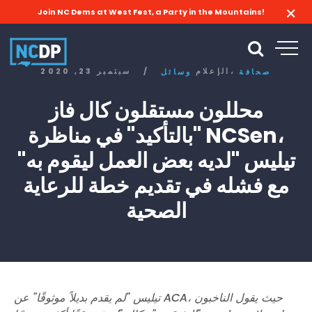
Join NC Dems at West Fest, a Party in the Mountains!
الإعلام،
/
سبتمبر 23, 2020
صحافة
وسائل
محللون مستقلون كال فاز
"بالتأكيد" في مناظرة NCSen،
تيليس "لديه بعض العمل ليقوم به"
مع فشله في تقديم خطة للرعاية
الصحية
تيليس "لم يقدم بديلاً موثوقًا" عن ACA، حيث يقول الناخبون