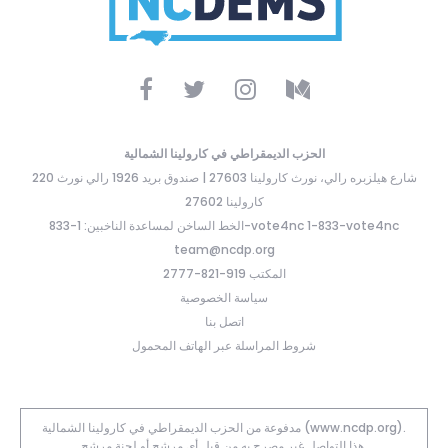
الحزب الديمقراطي في كارولينا الشمالية
220 شارع هيلزبره رالي، نورث كارولينا 27603 | صندوق بريد 1926 رالي نورث
كارولينا 27602
الخط الساخن لمساعدة الناخبين: 1-833-vote4nc 1-833-vote4nc
team@ncdp.org
المكتب 919-821-2777
سياسة الخصوصية
اتصل بنا
شروط المراسلة عبر الهاتف المحمول
مدفوعة من الحزب الديمقراطي في كارولينا الشمالية (www.ncdp.org).
هذا التواصل غير مصرح به من قبل أي مرشح أو لجنة مرشح.