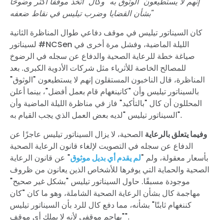
إنهم لا يستطيعون "الوثوق به" وكال "اتخذ موقفًا أكثر وضوحًا
بشأن القضايا وضرب تيليس في نقاط ضعفه"
كان السيناتور تيليس في موقف دفاعي طوال المناظرة الثانية
لسيناتور #NCSen الليلة الماضية، وفشل مرة أخرى في
صياغة خطة للرعاية الصحية والدفاع عن سجله في الرضوخ
للمصالح الخاصة للأثرياء مثل شركات الأدوية الكبرى. بعد
المناظرة، قال الناخبون المستقلون إنهم لا يستطيعون "الوثوق"
بالسيناتور تيليس وأن "كانينغهام قام بعمل أفضل"، بينما أعلن
المحللون أن كال "بالتأكيد" فاز في مناظرة الليلة الماضية وأن
السيناتور تيليس "لديه بعض العمل الذي يجب القيام به".
وفيما يتعلق بالرعاية
الصحية، لا يزال السيناتور تيليس عاجزًا عن
الدفاع عن سجله في التصويت لإلغاء قانون الرعاية الصحية
بأسعار معقولة، ولم "
لم يقدم أي بديل موثوق
" عن قانون الرعاية
الصحية والحماية التي يوفرها للأشخاص الذين يعانون من ظروف
موجودة مسبقًا. حاول السيناتور تيليس "بشكل غير صحيح"
مهاجمة كال بشأن الرعاية الصحية الشاملة، وهو ما كان "كان
كننغهام ثابتًا" بشأنه، مما دفع كال للرد بأن السيناتور تيليس
"يهاجم موقفي لأنه لا يملك أي موقف".