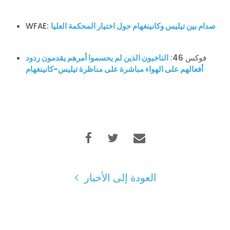
صدام بين تيليس وكانينغهام حول اختيار المحكمة العليا
WFAE:
فوكس 46:
الناخبون الذين لم يحسموا أمرهم يقدمون ردود
أفعالهم على الهواء مباشرة على مناظرة تيليس-كانينغهام
الصفحة الرئيسية
Shop
Take Back the Courts
العمل معنا
الصحافة
العودة إلى الأخبار
حفلتك
الإجراء
Vote
تبرع