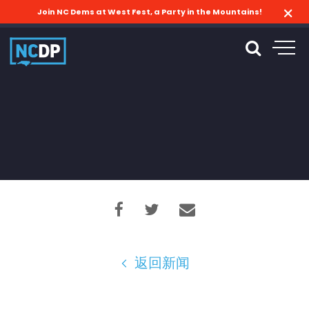
Join NC Dems at West Fest, a Party in the Mountains!
返回新闻