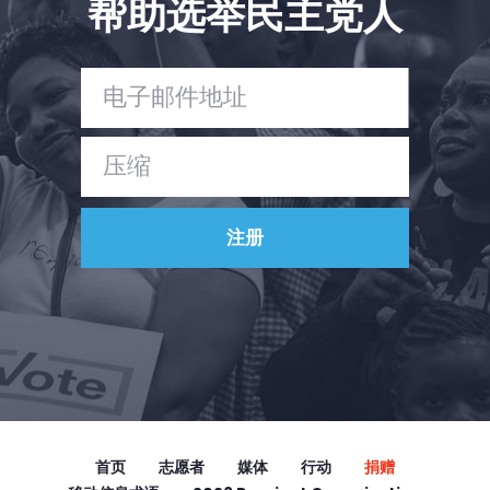
帮助选举民主党人
Vote
捐赠
首页
志愿者
媒体
行动
捐赠