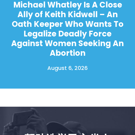
Michael Whatley Is A Close
Ally of Keith Kidwell – An
Oath Keeper Who Wants To
Legalize Deadly Force
Against Women Seeking An
Abortion
August 6, 2026
首页
Shop
Take Back the Courts
与我们合作
新闻
您的派对
行动