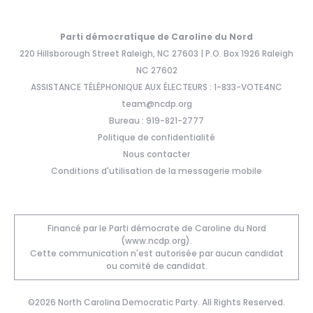
Parti démocratique de Caroline du Nord
220 Hillsborough Street Raleigh, NC 27603 | P.O. Box 1926 Raleigh
NC 27602
ASSISTANCE TÉLÉPHONIQUE AUX ÉLECTEURS : 1-833-VOTE4NC
team@ncdp.org
Bureau : 919-821-2777
Politique de confidentialité
Nous contacter
Conditions d'utilisation de la messagerie mobile
Financé par le Parti démocrate de Caroline du Nord
(www.ncdp.org).
Cette communication n'est autorisée par aucun candidat
ou comité de candidat.
©2026 North Carolina Democratic Party. All Rights Reserved.