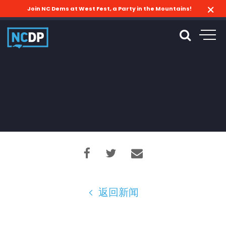
Join NC Dems at West Fest, a Party in the Mountains!
返回新闻